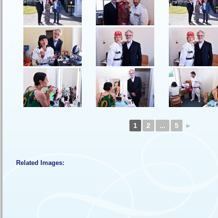
1
2
...
5
►
Related Images: